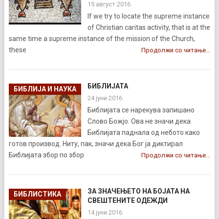
15 август 2016
If we try to locate the supreme instance
of Christian caritas activity, that is at the
same time a supreme instance of the mission of the Church,
these
Продолжи со читање...
БИБЛИЈАТА
БИБЛИЈА И НАУКA
24 јуни 2016
Библијата се нарекува запишано
Слово Божјо. Ова не значи дека
Библијата паднала од небото како
готов производ. Ниту, пак, значи дека Бог ја диктирал
Библијата збор по збор
Продолжи со читање...
ЗА ЗНАЧЕЊЕТО НА БОЈАТА НА
БИБЛИСТИКА
СВЕШТЕНИТЕ ОДЕЖДИ
14 јуни 2016