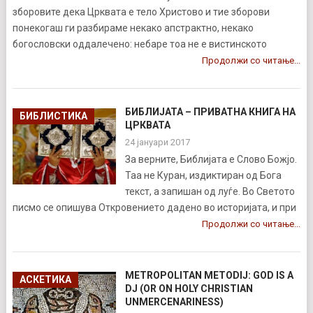
зборовите дека Црквата е тело Христово и тие зборови
понекогаш ги разбираме некако апстрактно, некако
богословски оддалечено: небаре тоа не е вистинското
Продолжи со читање...
БИБЛИЈАТА – ПРИВАТНА КНИГА НА
БИБЛИСТИКА
ЦРКВАТА
24 јануари 2017
За верните, Библијата е Слово Божјо.
Таа не Куран, издиктиран од Бога
текст, а запишан од луѓе. Во Светото
писмо се опишува Откровението дадено во историјата, и при
Продолжи со читање...
METROPOLITAN METODIJ: GOD IS A
АСКЕТИКА
DJ (OR ON HOLY CHRISTIAN
UNMERCENARINESS)