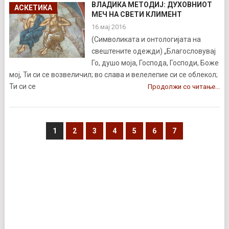
ВЛАДИКА МЕТОДИЈ: ДУХОВНИОТ
АСКЕТИКА
МЕЧ НА СВЕТИ КЛИМЕНТ
16 мај 2016
(Символиката и онтологијата на
свештените одежди) „Благословувај
Го, душо моја, Господа, Господи, Боже
мој, Ти си се возвеличил; во слава и велелепие си се облекол;
Ти си се
Продолжи со читање...
1
2
3
4
5
6
7