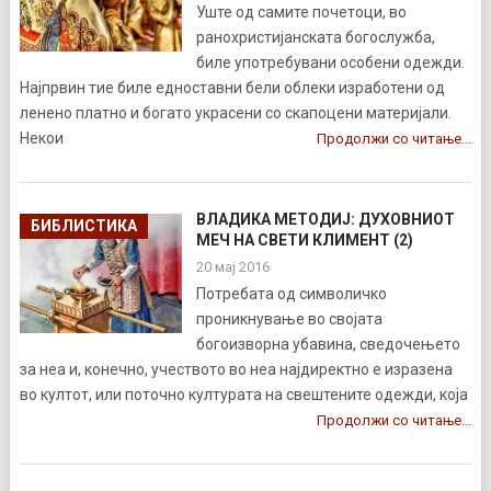
Уште од самите почетоци, во
ранохристијанската богослужба,
биле употребувани особени одежди.
Најпрвин тие биле едноставни бели облеки изработени од
ленено платно и богато украсени со скапоцени материјали.
Некои
Продолжи со читање...
ВЛАДИКА МЕТОДИЈ: ДУХОВНИОТ
БИБЛИСТИКА
МЕЧ НА СВЕТИ КЛИМЕНТ (2)
20 мај 2016
Потребата од символичко
проникнување во својата
богоизворна убавина, сведочењето
за неа и, конечно, учеството во неа најдиректно е изразена
во култот, или поточно културата на свештените одежди, која
Продолжи со читање...