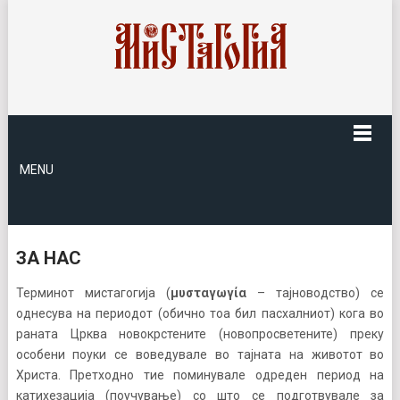
MENU
ЗА НАС
Терминот мистагогија (
μυσταγωγία
– тајноводство) се
однесува на периодот (обично тоа бил пасхалниот) кога во
раната Црква новокрстените (новопросветените) преку
особени поуки се воведувале во тајната на животот во
Христа. Претходно тие поминувале одреден период на
катихезација (поучување) со што се подготвувале за