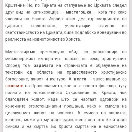
Крштение. Но, по Тајната на стапување во Црквата следел
друг вид на катихезација –
мистагошка
– кога тие како
членови на Новиот Израил, како дел од заедницата на
царското свештенство, учествувајќи активно во
светотаинството на Црквата, биле подлабоко воведувани во
реалноста на новиот живот во Христа.
Мистагогија.мк претставува обид за реализација на
мисионерскиот императив, вложен во секој христијанин.
Според тоа,
задачата
на страницата е објавување на
текстови од областа на православното христијанско
богословие, живот и култура. А
целта
– запознавање со
основите
на Православието, кое не е просто фолклор, туку
полнота на Божественото Откровение во Христа, нов
благодатен живот, каде што се наоѓаат одговори на
конечните егзистенцијални прашања, како и смисла на
целокупниот живот на човекот. А смисла на животот,
конечно, може да му даде единствено она што ќе ѝ даде
смисла и на смртта. Во Христа смртта не е едноставно