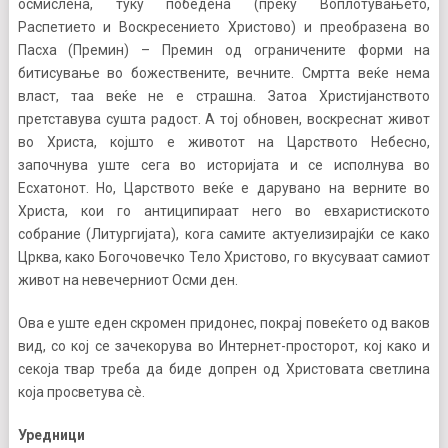
осмислена, туку победена (преку Воплотувањето,
Распетието и Воскресението Христово) и преобразена во
Пасха (Премин) – Премин од ограничените форми на
битисување во божествените, вечните. Смртта веќе нема
власт, таа веќе не е страшна. Затоа Христијанството
претставува сушта радост. А тој обновен, воскреснат живот
во Христа, којшто е животот на Царството Небесно,
започнува уште сега во историјата и се исполнува во
Есхатонот. Но, Царството веќе е дарувано на верните во
Христа, кои го антиципираат него во евхаристиското
собрание (Литургијата), кога самите актуелизирајќи се како
Црква, како Богочовечко Тело Христово, го вкусуваат самиот
живот на невечерниот Осми ден.
Ова е уште еден скромен придонес, покрај повеќето од ваков
вид, со кој се зачекорува во Интернет-просторот, кој како и
секоја твар треба да биде допрен од Христовата светлина
која просветува сè.
Уредници