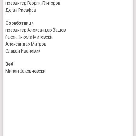
презвитер Георгиј Глигоров
Дејан Рисафов
Соработници
презвитер Александар Зашов
ѓакон Никола Митевски
Александар Митров
Слаџан Ивановиќ
Веб
Милан Јаковчевски