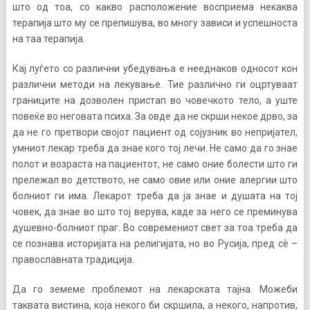
што од тоа, со какво расположение восприема некаква
терапија што му се препишува, во многу зависи и успешноста
на таа терапија.
Кај луѓето со различни убедувања е нееднаков односот кон
различни методи на лекување. Тие различно ги оцртуваат
границите на дозволен пристап во човечкото тело, а уште
повеќе во неговата психа. За овде да не скрши некое дрво, за
да не го претвори својот пациент од сојузник во непријател,
умниот лекар треба да знае кого тој лечи. Не само да го знае
полот и возраста на пациентот, не само оние болести што ги
прележал во детството, не само овие или оние алергии што
болниот ги има. Лекарот треба да ја знае и душата на тој
човек, да знае во што тој верува, каде за него се преминува
душевно-болниот праг. Во современиот свет за тоа треба да
се познава историјата на религијата, но во Русија, пред сè –
православната традиција.
Да го земеме проблемот на лекарската тајна. Можеби
таквата вистина, која некого би скршила, а некого, напротив,