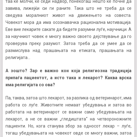
таа ќе молчи, ќе седи надвор, понекогаш нешто ќе почне да
завива, лижејќи си ги раните. Така што не треба да се
сведува моралниот живот на движењето на совеста.
Човекот мора да има осознавачка рационална мотивација.
Еве вие лекарите сакате да бидете разумни луѓе, научници. А
за научниот човек е многу важно своето дејствување да го
проверува преку разумот. Затоа треба да се умее да се
размислува над прашањата на етиката, прашањата на
религијата…
А зошто? Зар е важно кон која религиозна традиција
припаѓа пациентот, а исто така и лекарот? Каква врска
има религијата со ова?
Па, таква, затоа што лекарот, за разлика од ветеринарот, има
работа со луѓе. Животните немаат убедувања и затоа во
работата на ветеринарот се важни само убедувањата на
лекарот, а не се важни „гледиштата“ на четвороножните
пациенти. Но, кога станува збор за односот лекар – луѓе,
тогаш убедувањата на човекот овде се многу важни, затоа