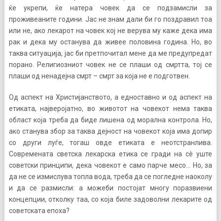
ќе укрепи, ќе натера човек да се подзамисли за
проживеаните години. Јас не знам дали би го поздравил тоа
или не, ако лекарот на човек кој не верува му каже дека има
рак и дека му останува да живее половина година. Но, во
таква ситуација, јас би претпочитал мене да ме предупредат
порано. Религиозниот човек не се плаши од смртта, тој се
плаши од ненадејна смрт – смрт за која не е подготвен.
Од аспект на Христијанството, а едноставно и од аспект на
етиката, најверојатно, во животот на човекот нема таква
област која треба да биде лишена од морална контрола. Но,
ако станува збор за таква дејност на човекот која има допир
со други луѓе, тогаш овде етиката е неотстранлива.
Современата светска лекарска етика се гради на сè уште
советски принципи, дека човекот е само парче месо… Но, за
да не се измислува топла вода, треба да се погледне наоколу
и да се размисли: а можеби постојат многу поразвиени
концепции, отколку таа, со која биле задоволни лекарите од
советската епоха?