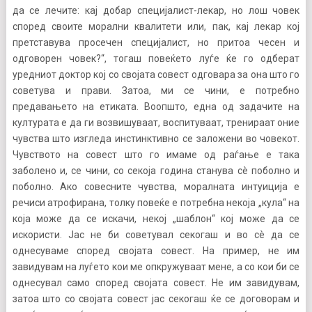
да се лечите: кај добар специјалист-лекар, но лош човек
според своите морални квалитети или, пак, кај лекар кој
претставува просечен специјалист, но притоа чесен и
одговорен човек?“, тогаш повеќето луѓе ќе го одберат
уредниот доктор кој со својата совест одговара за она што го
советува и прави. Затоа, ми се чини, е потребно
предавањето на етиката. Воопшто, една од задачите на
културата е да ги возвишуваат, воспитуваат, тренираат оние
чувства што изгледа инстинктивно се заложени во човекот.
Чувството на совест што го имаме од раѓање е така
заболено и, се чини, со секоја година станува сè поболно и
поболно. Ако совесните чувства, моралната интуиција е
речиси атрофирана, толку повеќе е потребна некоја „кула“ на
која може да се искачи, некој „шаблон“ кој може да се
искористи. Јас не би советувал секогаш и во сè да се
однесуваме според својата совест. На пример, не им
завидувам на луѓето кои ме опкружуваат мене, а со кои би се
однесувал само според својата совест. Не им завидувам,
затоа што со својата совест јас секогаш ќе се договорам и