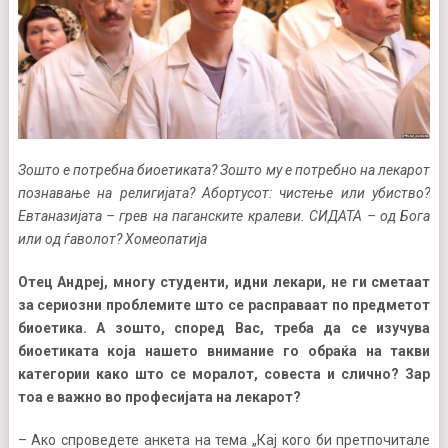
Зошто е потребна биоетиката? Зошто му е потребно на лекарот
познавање на религијата? Абортусот: чистење или убиство?
Евтаназијата – грев на паганските кралеви. СИДАТА – од Бога
или од ѓаволот? Хомеопатија
Отец Андреј, многу студенти, идни лекари, не ги сметаат
за сериозни проблемите што се расправаат по предметот
биоетика. А зошто, според Вас, треба да се изучува
биоетиката која нашето внимание го обраќа на такви
категории како што се моралот, совеста и слично? Зар
тоа е важно во професијата на лекарот?
– Ако спроведете анкета на тема „Кај кого би претпочитале