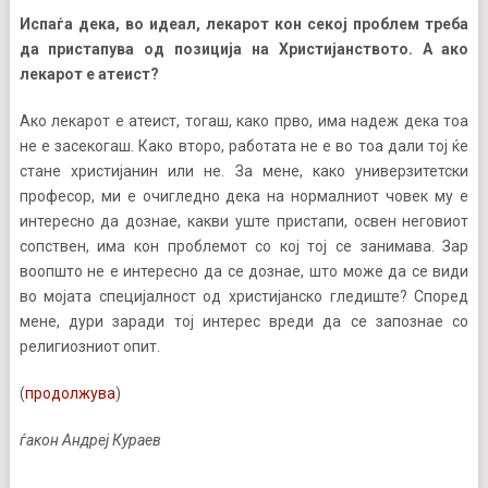
Испаѓа дека, во идеал, лекарот кон секој проблем треба
да пристапува од позиција на Христијанството. А ако
лекарот е атеист?
Ако лекарот е атеист, тогаш, како прво, има надеж дека тоа
не е засекогаш. Како второ, работата не е во тоа дали тој ќе
стане христијанин или не. За мене, како универзитетски
професор, ми е очигледно дека на нормалниот човек му е
интересно да дознае, какви уште пристапи, освен неговиот
сопствен, има кон проблемот со кој тој се занимава. Зар
воопшто не е интересно да се дознае, што може да се види
во мојата специјалност од христијанско гледиште? Според
мене, дури заради тој интерес вреди да се запознае со
религиозниот опит.
(
продолжува
)
ѓакон Андреј Кураев