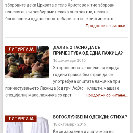
зборовите дека Црквата е тело Христово и тие зборови
понекогаш ги разбираме некако апстрактно, некако
богословски оддалечено: небаре тоа не е вистинското
Продолжи со читање...
ДАЛИ Е ОПАСНО ДА СЕ
ЛИТУРГИЈА
ПРИЧЕСТУВА ОД ЕДНА ЛАЖИЦА?
16 декември 2016
За проверената повеќе од илјада
години пракса без страв да се
употребува општата лажичка при
причестувањето Лажица (од грч. Λαβις– клешти, маша) е
специјална мала лажичка со крст
Продолжи со читање...
БОГОСЛУЖБЕНИ ОДЕЖДИ: СТИХАР
ЛИТУРГИЈА
18 октомври 2016
Ќе се зарадува душата моја во