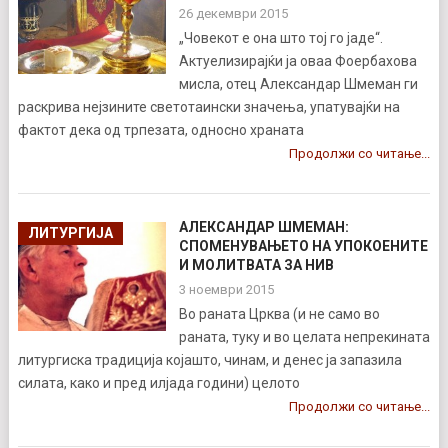
26 декември 2015
„Човекот е она што тој го јаде“.
Актуелизирајќи ја оваа Фоербахова
мисла, отец Александар Шмеман ги
раскрива нејзините светотаински значења, упатувајќи на
фактот дека од трпезата, односно храната
Продолжи со читање...
АЛЕКСАНДАР ШМЕМАН:
ЛИТУРГИЈА
СПОМЕНУВАЊЕТО НА УПОКОЕНИТЕ
И МОЛИТВАТА ЗА НИВ
3 ноември 2015
Во раната Црква (и не само во
раната, туку и во целата непрекината
литургиска традиција којашто, чинам, и денес ја запазила
силата, како и пред илјада години) целото
Продолжи со читање...