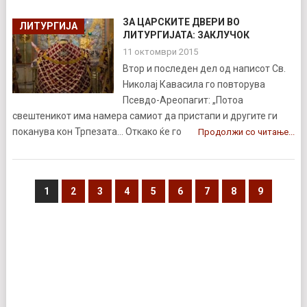
ЗА ЦАРСКИТЕ ДВЕРИ ВО
ЛИТУРГИЈА
ЛИТУРГИЈАТА: ЗАКЛУЧОК
11 октомври 2015
Втор и последен дел од написот Св.
Николај Кавасила го повторува
Псевдо-Ареопагит: „Потоа
свештеникот има намера самиот да пристапи и другите ги
поканува кон Трпезата… Откако ќе го
Продолжи со читање...
1
2
3
4
5
6
7
8
9