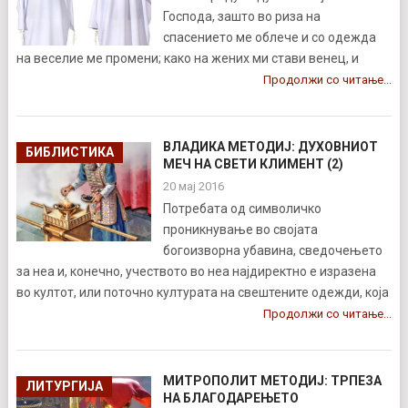
Господа, зашто во риза на
спасението ме облече и со одежда
на веселие ме промени; како на жених ми стави венец, и
Продолжи со читање...
ВЛАДИКА МЕТОДИЈ: ДУХОВНИОТ
БИБЛИСТИКА
МЕЧ НА СВЕТИ КЛИМЕНТ (2)
20 мај 2016
Потребата од символичко
проникнување во својата
богоизворна убавина, сведочењето
за неа и, конечно, учеството во неа најдиректно е изразена
во култот, или поточно културата на свештените одежди, која
Продолжи со читање...
МИТРОПОЛИТ МЕТОДИЈ: ТРПЕЗА
ЛИТУРГИЈА
НА БЛАГОДАРЕЊЕТО