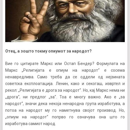
Отец, а зошто токму опиумот за народот?
Вие го цитирате Маркс или Остап Бендер? Формулата на
Маркс „Религијата е опиум на народот“ е сосема
ненавредлива. Само треба да се оддели од нејзината
советска експлоатација. Ленин, како и секогаш, извртел и
рекол: „Религијата е дрога за народот“. Но, кај Маркс нема ни
„дрога“, ни предлог „за“. Тоа е многу важно. Ако е „за
народот“, значи дека некоја ненародна група изработува, а
потоа на народот му го наметнува својот производ. Но,
„опиум на народот“ попрво го означува она што го
изработува самиот народ.