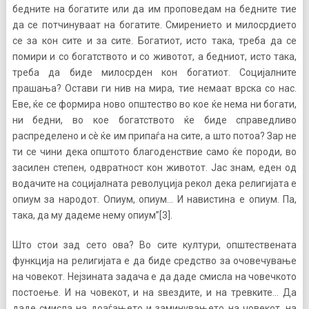
бедните на богатите или да им проповедам на бедните тие
да се потчинуваат на богатите. Смирението и милосрдието
се за кон сите и за сите. Богатиот, исто така, треба да се
помири и со богатството и со животот, а бедниот, исто така,
треба да биде милосрден кон богатиот. Социјалните
прашања? Остави ги нив на мира, тие немаат врска со нас.
Еве, ќе се формира ново општество во кое ќе нема ни богати,
ни бедни, во кое богатството ќе биде справедливо
распределено и сè ќе им припаѓа на сите, а што потоа? Зар не
ти се чини дека општото благоденствие само ќе породи, во
засилен степен, одвратност кон животот. Јас знам, еден од
водачите на социјалната револуција рекол дека религијата е
опиум за народот. Опиум, опиум… И навистина е опиум. Па,
така, да му дадеме нему опиум”[3].
Што стои зад сето ова? Во сите култури, општествената
функција на религијата е да биде средство за очовечување
на човекот. Нејзината задача е да даде смисла на човечкото
постоење. И на човекот, и на ѕвездите, и на тревките… Да
даде смисла на доаѓањето и заминувањето на човекот, на