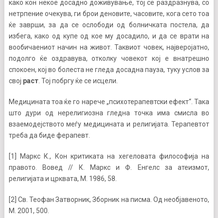
како кон некое досадно доживување, тој се раздразнува, со
нетрпение очекува, ги брои деновите, часовите, кога сето тоа
ќе заврши, за да се ослободи од болничката постела, да
избега, како од купе од кое му досадило, и да се врати на
вообичаениот начин на живот. Таквиот човек, најверојатно,
подолго ќе оздравува, отколку човекот кој е внатрешно
спокоен, кој во болеста не гледа досадна пауза, туку услов за
свој
раст
. Тој побргу ќе се исцели.
Медицината тоа ќе го нарече „психотерапевтски ефект“. Така
што дури од нерелигиозна гледна точка има смисла во
взаемодејството меѓу медицината и религијата. Терапевтот
треба да биде ферапевт.
[1] Маркс К., Кон критиката на хегеловата философија на
правото. Вовед // К. Маркс и Ф. Енгелс за атеизмот,
религијата и црквата, М. 1986, 58.
[2] Св. Теофан Затворник, Зборник на писма. Од необјавеното,
М. 2001, 500.