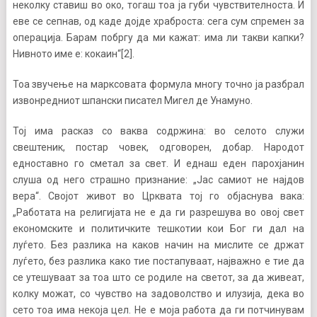
неколку ставиш во око, тогаш тоа ја губи чувствителноста. И
еве се сепнав, од каде дојде храброста: сега сум спремен за
операција. Барам побргу да ми кажат: има ли такви капки?
Нивното име е: кокаин“[2].
Тоа звучење на марксовата формула многу точно ја разбрал
извонредниот шпански писател Мигел де Унамуно.
Тој има расказ со ваква содржина: во селото служи
свештеник, постар човек, одговорен, добар. Народот
едноставно го сметал за свет. И еднаш еден парохјанин
слуша од него страшно признание: „Јас самиот не најдов
вера“. Својот живот во Црквата тој го објаснува вака:
„Работата на религијата не е да ги разрешува во овој свет
економските и политичките тешкотии кои Бог ги дал на
луѓето. Без разлика на каков начин на мислите се држат
луѓето, без разлика како тие постапуваат, најважно е тие да
се утешуваат за тоа што се родиле на светот, за да живеат,
колку можат, со чувство на задоволство и илузија, дека во
сето тоа има некоја цел. Не е моја работа да ги потчинувам