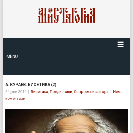
MENU
А. КУРАЕВ: БИОЕТИКА (2)
24 јуни 2014
|
Биоетика
,
Предизвици
,
Современи автори
|
Нема
коментари