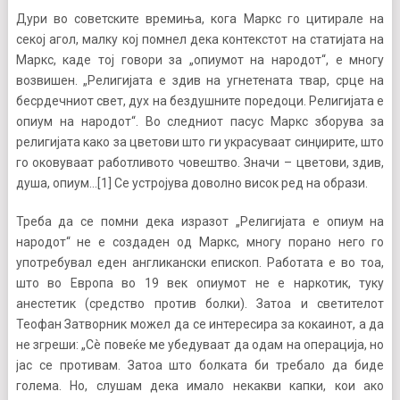
Дури во советските времиња, кога Маркс го цитирале на
секој агол, малку кој помнел дека контекстот на статијата на
Маркс, каде тој говори за „опиумот на народот“, е многу
возвишен. „Религијата е здив на угнетената твар, срце на
бесрдечниот свет, дух на бездушните поредоци. Религијата е
опиум на народот“. Во следниот пасус Маркс зборува за
религијата како за цветови што ги украсуваат синџирите, што
го оковуваат работливото човештво. Значи – цветови, здив,
душа, опиум…[1] Се устројува доволно висок ред на образи.
Треба да се помни дека изразот „Религијата е опиум на
народот“ не е создаден од Маркс, многу порано него го
употребувал еден англикански епископ. Работата е во тоа,
што во Европа во 19 век опиумот не е наркотик, туку
анестетик (средство против болки). Затоа и светителот
Теофан Затворник можел да се интересира за кокаинот, а да
не згреши: „Сè повеќе ме убедуваат да одам на операција, но
јас се противам. Затоа што болката би требало да биде
голема. Но, слушам дека имало некакви капки, кои ако