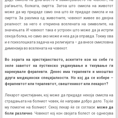
раѓањето, болката, смртта. Затоа што смисла на животот
може да му придаде само она што ќе придаде смисла и на
смртта. За разлика од животните, човекот живее во двојна
реалност: за него е откриена вселената на символите, на
значењата. И човекот така е устроен што може да ја истрпи
секоја болка, но само ако може и неа да ја оправда. Токму ова
и е психолошката задача на религијата – да внесе смисловна
димензија во вселената на човекот.
Во зората на христијанството, аскетите кои на себе го
зеле заветот на пустинско уединување и тихување ги
нарекувале ферапевти. Денес има терапевти и мноштво
други медицински специјалности. Но кој да се избере –
ферапевтот или терапевтот, свештеникот или лекарот?
Лекарот-христијанин, кој може да придаде некоја смисла на
страдањата на болниот човек, ќе направи добро дело. Тој ќе
му помогне на болниот. Секој лекар ќе се согласи:
може да
боли различно
. Човекот кој кон својата болест се однесува