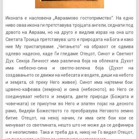
Иконата е насловена „Авраамово гостопримство“. На едно
ниво оваа икона ги претставува тројцата ангели, седнати под
дрвото на Авраам, но на друго е видлив израз на она што
Светата Троица претставува: што е природата на Бога и како
ние Му пристапуваме. „Читањето“ на образот се одвива
одлево надесно, каде Ги гледаме Отецот, Синот и Светиот
Дух. Секоја Личност има различна боја на облеката. Духот
има небесно-сина и светло-зелена боја (Духот на
создавањето се движи на небесата и водите, диши на небото
и земјата, сè преку Него живее). Синот има најтемни бои:
црвено-кафеава (земјена) и сина (небесното), во Него се
соединуваат небото и земјата, двете природи (Божјата и
човечката) се присутни во Него и златен појас на десното
рамо, бидејќи Божеството го преобразува Неговото земно
битие. Отецот, на некој начин, ги има сите бои кои се
менуваат со светлината, нешто што не може да се дефинира
и е неописливо. Така и треба да е, никој не Го видел Отецот,