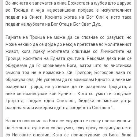
Во иконата е запечатена онаа Божествена љубов што царува
во Троица и чија највозвишена пројава е искупителниот
подвиг на Синот. Крсната жртва на Бог Син е исто така
подвиг на љубовта на Бог Отец и Бог Свет Дух.
Тајната на Троица не може да се спознае со разумот, но
може некако да се дојде до некоја претстава во молитвениот
живот, кога преку молитвата општиме со Личностите на
Троица, носители на Едната суштина. Рековме дека ние
се
обидуваме
да Го спознаеме Бога, затоа што во вистинска
смисла тоа не е возможно. Св. Григориј Богослов вака го
објаснува ова: „Не успевам да го замислам Едното, а веќе ме
озаруваат Тројца; не успевам да ги разделам Тројцата, а
веќе се вознесувам кон Едниот… Кога со умот ги спојувам
Тројцата, гледам една Светлост, бидејќи не можам да ја
разделам или измерам едната соединета Светлост“.
Нашето познание на Бога се случува не преку постигнување
на Неговата суштина со разумот, туку преку соединувањето
со Неговите енергии. Кога се причестуваме со Бога, било