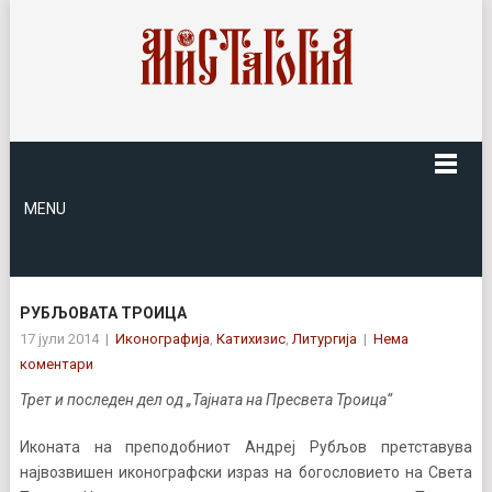
MENU
РУБЉОВАТА ТРОИЦА
17 јули 2014
|
Иконографија
,
Катихизис
,
Литургија
|
Нема
коментари
Трет и последен дел од „Тајната на Пресвета Троица“
Иконата на преподобниот Андреј Рубљов претставува
највозвишен иконографски израз на богословието на Света