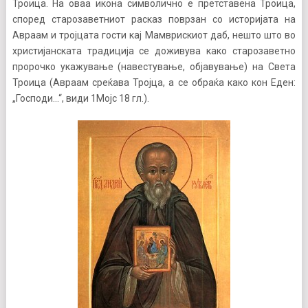
Троица. На оваа икона символично е претставена Троица,
според старозаветниот расказ поврзан со историјата на
Авраам и тројцата гости к
ај Мамврискиот даб, нешто што во
христијанската традиција се доживува како старозаветно
пророчко укажување (навестување, објавување) на Света
Троица (Авраам среќава Тројца, а се обраќа како кон Еден:
„Господи…“, види 1Мојс 18 гл.).