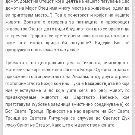
домот, домот на Отецот, кој е
целта
на нашето патување („во
домот на Мојот Отец има многу места на живеење, одам да
ви приготвам место…“). Тоа е почетокот и крајот на нашите
животи. Вратата е отворена за патниците, а прозорецот
отворен за Отецот да го види блудниот син што се враќа и да
го пречека. Тројцата се претставени како патници, но зошто
оние што имаат крилја би патувале? Бидејќи Бог нè
придружува нас на
нашето патување
.
Трпезата е во централниот дел на иконата; очигледно е
жртвеник на кој е положено Јагнето Божјо. Од една страна е
прикажано гостопримството на Авраам, а од друга страна,
гостопримството Божјо кон нас. Тука е
Евхаристијата
во која
ние учествуваме и во која уште сега, во овој живот, го
предвкусуваме животот на Царството Небесно, кое
претставува љубовна заедница (мистично соединување) со
Бог Света Троица. Приносот на нас верните на Бог Света
Троица во Светата Литургија се случува
во
Светиот Дух
преку
Синот
на
Отецот. Како што е и двигот во иконата.