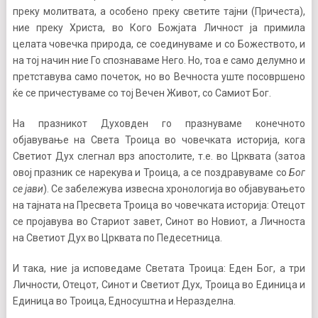
преку молитвата, а особено преку светите тајни (Причеста),
ние преку Христа, во Кого Божјата Личност ја примила
целата човечка природа, се соединуваме и со Божеството, и
на тој начин ние Го спознаваме Него. Но, тоа е само делумно и
претставува само почеток, но во Вечноста уште посовршено
ќе се причестуваме со тој Вечен Живот, со Самиот Бог.
На празникот Духовден го празнуваме конечното
објавување на Света Троица во човечката историја, кога
Светиот Дух слегнал врз апостолите, т.е. во Црквата (затоа
овој празник се нарекува и Троица, а се поздравуваме со
Бог
се јави
). Се забележува извесна хронологија во објавувањето
на тајната на Пресвета Троица во човечката историја: Отецот
се пројавува во Стариот завет, Синот во Новиот, а Личноста
на Светиот Дух во Црквата по Педесетница.
И така, ние ја исповедаме Светата Троица: Еден Бог, а три
Личности, Отецот, Синот и Светиот Дух, Троица во Единица и
Единица во Троица, Едносуштна и Неразделна.