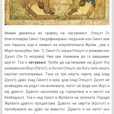
Имаме движење во правец на часовникот. Отецот Го
благословува Синот (недефинирано гледа или кон Синот или
кон Чашата, која е символ на искупителната Жртва: „ова е
Мојот возљубен Син…“), Синот Го слуша Отецот и укажува кон
Духот (Он Го испраќа). Ние сме повикани да го завршиме
кругот. Тоа е
патување
: Треба да одговориме на Духот Кој
укажува кон Исус (Патот), а Он кон Отецот, во Кого сите нешта
наоѓаат исполнување. Тука се три нешта: карпа, рид (над
Духот), дрво (над Синот) и куќа, дом (над Отецот). Духот нè
возведува на ридот на молитвата, патот нè води кон Исус и
кај дрвото. Дрвото засолнува од горештина и е место на
безбедност. Тоа е над Синот и Жртвата на трпезата. Поради
Жртвата дрвото процветува. Дрвото на смртта (Крстот) е
преобразено во дрво на животот. Дрвото е на патот кон