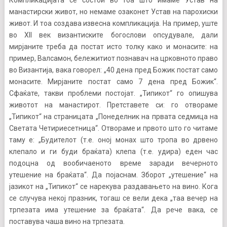
манастирски живот, но немаме озаконет Устав на парохиски
живот. И тоа создава извесна компликација. На пример, уште
во XII век византиските богослови опсудувале, дали
мирјаните треба да постат исто толку како и монасите: на
пример, Валсамон, бележитиот познавач на црковното право
во Византија, вака говорел: „40 дена пред Божик постат само
монасите. Мирјаните постат само 7 дена пред Божик“.
Сфаќате, такви проблеми постојат. „Типикот“ го опишува
животот на манастирот. Претставете си: го отвораме
„Типикот“ на страницата „Понеделник на првата седмица на
Светата Четириесетница“. Отвораме и првото што го читаме
таму е: „Будителот (т.е. оној монах што тропа во дрвено
клепало и ги буди браќата) клепа (т.е. удира) еден час
подоцна од вообичаеното време заради вечерното
утешение на браќата“. Да појаснам. Зборот „утешение“ на
јазикот на „Типикот“ се нарекува раздавањето на вино. Кога
се случува некој празник, тогаш се вели дека „таа вечер на
трпезата има утешение за браќата“. Да рече вака, се
поставува чаша вино на трпезата.