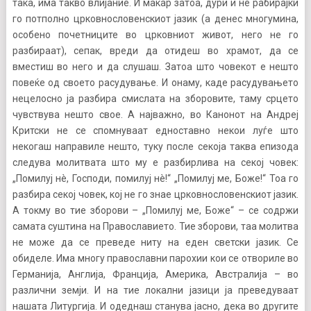
така, има такво влијание. И макар затоа, дури и не рабирајќи
го потполно црковнословенскиот јазик (а денес многумина,
особено почетниците во црковниот живот, него не го
разбираат), сепак, вреди да отидеш во храмот, да се
вместиш во него и да слушаш. Затоа што човекот е нешто
повеќе од своето расудување. И онаму, каде расудувањето
нецелосно ја разбира смислата на зборовите, таму срцето
чувствува нешто свое. А најважно, во Канонот на Андреј
Критски не се спомнуваат едноставно некои луѓе што
некогаш направиле нешто, туку после секоја таква епизода
следува молитвата што му е разбирлива на секој човек:
„Помилуј нè, Господи, помилуј нè!“ „Помилуј ме, Боже!“ Тоа го
разбира секој човек, кој не го знае црковнословенскиот јазик.
А токму во тие зборови – „Помилуј ме, Боже“ – се содржи
самата суштина на Православието. Тие зборови, таа молитва
не може да се преведе ниту на еден светски јазик. Се
обиделе. Има многу православни парохии кои се отвориле во
Германија, Англија, Франција, Америка, Австралија – во
различни земји. И на тие локални јазици ја преведуваат
нашата Литургија. И одеднаш станува јасно, дека во другите