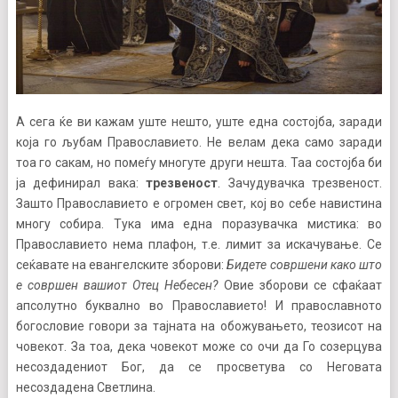
А сега ќе ви кажам уште нешто, уште една состојба, заради
која го љубам Православието. Не велам дека само заради
тоа го сакам, но помеѓу многуте други нешта. Таа состојба би
ја дефинирал вака:
трезвеност
. Зачудувачка трезвеност.
Зашто Православието е огромен свет, кој во себе навистина
многу собира. Тука има една поразувачка мистика: во
Православието нема плафон, т.е. лимит за искачување. Се
сеќавате на евангелските зборови:
Бидете совршени како што
е совршен вашиот Отец Небесен?
Овие зборови се сфаќаат
апсолутно буквално во Православието! И православното
богословие говори за тајната на обожувањето, теозисот на
човекот. За тоа, дека човекот може со очи да Го созерцува
несоздадениот Бог, да се просветува со Неговата
несоздадена Светлина.