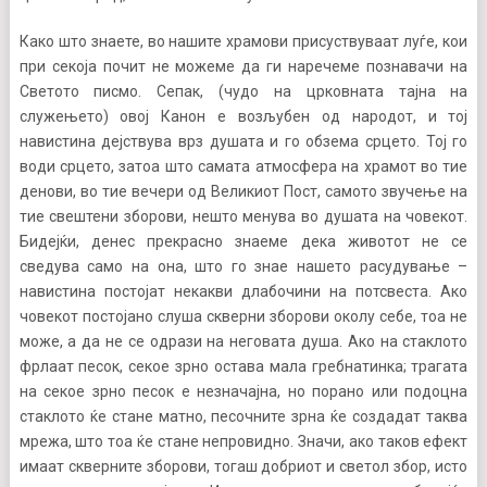
Како што знаете, во нашите храмови присуствуваат луѓе, кои
при секоја почит не можеме да ги наречеме познавачи на
Светото писмо. Сепак, (чудо на црковната тајна на
служењето) овој Канон е возљубен од народот, и тој
навистина дејствува врз душата и го обзема срцето. Тој го
води срцето, затоа што самата атмосфера на храмот во тие
денови, во тие вечери од Великиот Пост, самото звучење на
тие свештени зборови, нешто менува во душата на човекот.
Бидејќи, денес прекрасно знаеме дека животот не се
сведува само на она, што го знае нашето расудување –
навистина постојат некакви длабочини на потсвеста. Ако
човекот постојано слуша скверни зборови околу себе, тоа не
може, а да не се одрази на неговата душа. Ако на стаклото
фрлаат песок, секое зрно остава мала гребнатинка; трагата
на секое зрно песок е незначајна, но порано или подоцна
стаклото ќе стане матно, песочните зрна ќе создадат таква
мрежа, што тоа ќе стане непровидно. Значи, ако таков ефект
имаат скверните зборови, тогаш добриот и светол збор, исто