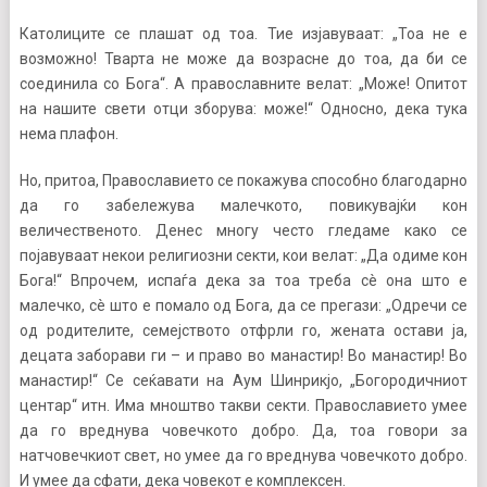
Католиците се плашат од тоа. Тие изјавуваат: „Тоа не е
возможно! Тварта не може да возрасне до тоа, да би се
соединила со Бога“. А православните велат: „Може! Опитот
на нашите свети отци зборува: може!“ Односно, дека тука
нема плафон.
Но, притоа, Православието се покажува способно благодарно
да го забележува малечкото, повикувајќи кон
величественото. Денес многу често гледаме како се
појавуваат некои религиозни секти, кои велат: „Да одиме кон
Бога!“ Впрочем, испаѓа дека за тоа треба сè она што е
малечко, сè што е помало од Бога, да се прегази: „Одречи се
од родителите, семејството отфрли го, жената остави ја,
децата заборави ги – и право во манастир! Во манастир! Во
манастир!“ Се сеќавати на Аум Шинрикјо, „Богородичниот
центар“ итн. Има мноштво такви секти. Православието умее
да го вреднува човечкото добро. Да, тоа говори за
натчовечкиот свет, но умее да го вреднува човечкото добро.
И умее да сфати, дека човекот е комплексен.