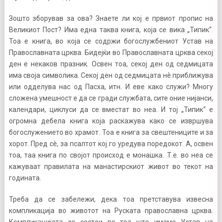
Зошто зборував за ова? Знаете ли кој е првиот пропис на
Великиот Пост? Има една таква книга, која се вика „Типик“.
Тоа е книга, во која се содржи богослужбениот Устав на
Православната црква. Бидејќи во Православната црква секој
ден е некаков празник. Освен тоа, секој ден од седмицата
има своја символика. Секој ден од седмицата нè приближува
или одделува нас од Пасха, итн. И еве како служи? Многу
сложена умешност е да се гради службата, сите оние нијанси,
календари, циклуси да се вместат во неа. И тој „Типик“ е
огромна дебела книга која раскажува како се извршува
богослужението во храмот. Тоа е книга за свештениците и за
хорот. Пред сè, за псалтот кој го уредува поредокот. А, освен
тоа, таа книга по својот происход е монашка. Т.е. во неа се
кажуваат правилата на манастирскиот живот во текот на
годината.
Треба да се забележи, дека тоа претставува извесна
компликација во животот на Руската православна црква.
Компликацијата се состои во тоа што имаме Устав на