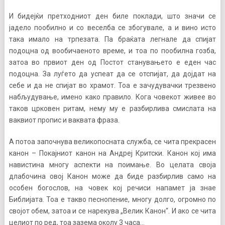
И бидејќи претходниот ден биле поклади, што значи се
јадело пообилно и со веселба се збогувале, а и вино исто
така имало на трпезата. Па браќата легнале да спијат
подоцна од вообичаеното време, и тоа по пообилна гозба,
затоа во првиот ден од Постот станувањето е еден час
подоцна. За луѓето да успеат да се отспијат, да дојдат на
себе и да не спијат во храмот. Тоа е зачудувачки трезвено
набљудување, имено како правило. Кога човекот живее во
таков црковен ритам, нему му е разбирлива смислата на
ваквиот пропис и ваквата фраза.
А потоа започнува великопосната служба, се чита прекрасен
канон – Покајниот канон на Андреј Критски. Канон кој има
навистина многу аспекти на поимање. Во целата своја
длабочина овој Канон може да биде разбирлив само на
особен богослов, на човек кој речиси напамет ја знае
Библијата. Тоа е такво песнопение, многу долго, огромно по
својот обем, затоа и се нарекува „Велик Канон“. И ако се чита
целиот по ред, тоа зазема околу 3 часа…