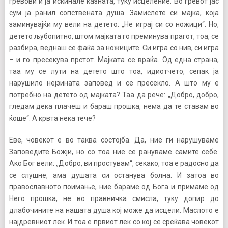
гревови и ја искинале казната, туку исцеление. Во гревот јас
сум ја ранил сопствената душа. Замислете си мајка, која
заминувајќи му вели на детето: „Не играј си со ножици“. Но,
детето љубопитно, штом мајката го преминува прагот, тоа, се
разбира, веднаш се фаќа за ножиците. Си игра со нив, си игра
– и го пресекува прстот. Мајката се враќа. Од една страна,
таа му се лути на детето што тоа, идиотчето, сепак ја
нарушило нејзината заповед и се пресекло. А што му е
потребно на детето од мајката? Таа да рече: „Добро, добро,
гледам дека плачеш и бараш прошка, нема да те ставам во
ќоше“. А крвта нека тече?
Еве, човекот е во таква состојба. Да, ние ги нарушуваме
Заповедите Божји, но со тоа ние се рануваме самите себе.
Ако Бог вели: „Добро, ви простувам“, секако, тоа е радосно да
се слушне, ама душата си останува болна. И затоа во
православното поимање, ние бараме од Бога и примаме од
Него прошка, не во правничка смисла, туку допир до
длабочините на нашата душа кој може да исцели. Маслото е
најдревниот лек. И тоа е првиот лек со кој се среќава човекот