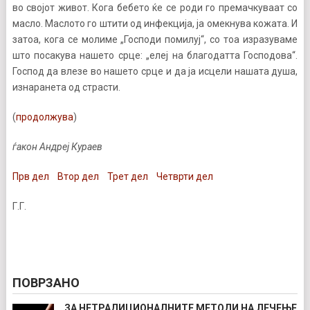
во својот живот. Кога бебето ќе се роди го премачкуваат со
масло. Маслото го штити од инфекција, ја омекнува кожата. И
затоа, кога се молиме „Господи помилуј“, со тоа изразуваме
што посакува нашето срце: „елеј на благодатта Господова“.
Господ да влезе во нашето срце и да ја исцели нашата душа,
изнаранета од страсти.
(
продолжува
)
ѓакон Андреј Кураев
Прв дел
Втор дел
Трет дел
Четврти дел
Г.Г.
ПОВРЗАНО
ЗА НЕТРАДИЦИОНАЛНИТЕ МЕТОДИ НА ЛЕЧЕЊЕ