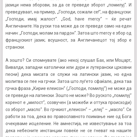
јазици нема зборови, за да се преведе зборот „помилуј“. И
преведуваат, на пример, „Господи, сожали се!“, на француски:
„Господи, имај жалост“. „God, have mercy“ – ќе речат
Англичаните. На руски тоа може да се преведе само на еден
начин: „Господи, молам за пардон“. Затоа што mercy е збор од
францускиот јазик; всушност, за Англичанецот тој збор е
странски.
А зошто? Си спомнувате (ако некој слушал Бах, или Моцарт,
Вивалди, западни католички или дури и лутерански црковни
песни) дека мисата се служи на латински јазик, но една
молитва се пее на грчки. Затоа што луѓето сфаќале, дека таа
грчка фраза „Кирие елеисон“ („Господи, помилуј“) не може да
се преведе на латински. Зошто не може? Во руското „помилуј“
коренот е „милост“, созвучен (а можеби и оттука происходи)
со зборот „масло“. Во грчкиот „елеисон“ – „елеј“ – „масло“. Се
работи за тоа, дека во православното поимање ние од Бога
очекуваме исцеление. Не амнестија, не известување за тоа
дека небесните инстанции повеќе не се гневат на нашите