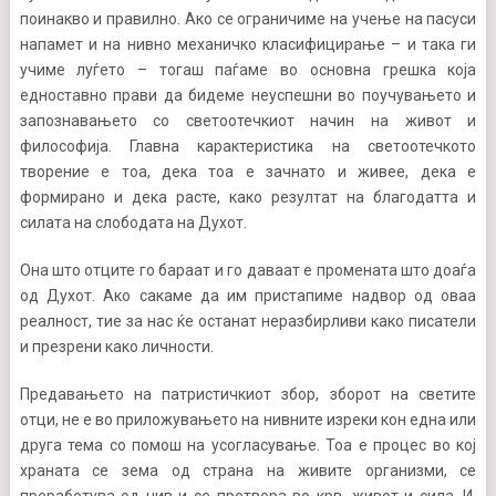
поинакво и правилно. Ако се ограничиме на учење на пасуси
напамет и на нивно механичко класифицирање – и така ги
учиме луѓето – тогаш паѓаме во основна грешка која
едноставно прави да бидеме неуспешни во поучувањето и
запознавањето со светоотечкиот начин на живот и
философија. Главна карактеристика на светоотечкото
творение е тоа, дека тоа е зачнато и живее, дека е
формирано и дека расте, како резултат на благодатта и
силата на слободата на Духот.
Она што отците го бараат и го даваат е промената што доаѓа
од Духот. Ако сакаме да им пристапиме надвор од оваа
реалност, тие за нас ќе останат неразбирливи како писатели
и презрени како личности.
Предавањето на патристичкиот збор, зборот на светите
отци, не е во приложувањето на нивните изреки кон една или
друга тема со помош на усогласување. Тоа е процес во кој
храната се зема од страна на живите организми, се