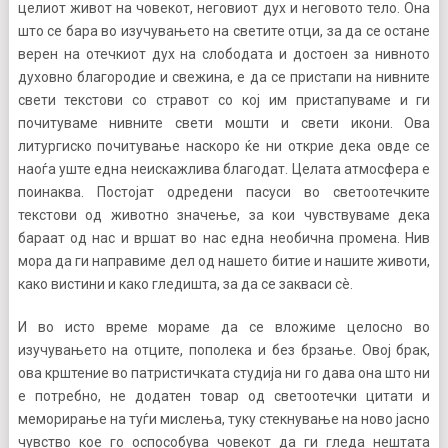
целиот живот на човекот, неговиот дух и неговото тело. Она
што се бара во изучувањето на светите отци, за да се остане
верен на отечкиот дух на слободата и достоен за нивното
духовно благородие и свежина, е да се пристапи на нивните
свети текстови со стравот со кој им пристапуваме и ги
почитуваме нивните свети мошти и свети икони. Ова
литургиско почитување наскоро ќе ни открие дека овде се
наоѓа уште една неискажлива благодат. Целата атмосфера е
поинаква. Постојат одредени пасуси во светоотечките
текстови од животно значење, за кои чувствуваме дека
бараат од нас и вршат во нас една необична промена. Нив
мора да ги направиме дел од нашето битие и нашите животи,
како вистини и како гледишта, за да се закваси сè.
И во исто време мораме да се вложиме целосно во
изучувањето на отците, пополека и без брзање. Овој брак,
ова крштение во патристичката студија ни го дава она што ни
е потребно, не додатен товар од светоотечки цитати и
меморирање на туѓи мислења, туку стекнување на ново јасно
чувство кое го оспособува човекот да ги гледа нештата