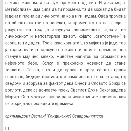
самиот живеам; дека сум променет од нив. И дека мојот
метаболизам има сила да ги промени, та да можат да бидат
јадени и пиени од личноста на која ѝ ги нудам. Оваа промена
на зборот внатре во човекот, и промената во него која е
резултат на тоа, ја зачувува непроменета тајната на
личносниот и неповторлив живот, којшто „светоотечки“ е
соопштен и даден. Тоа е како храната што мајката ја јаде: таа
ја храни неа и ја одржува во живот, и во исто време во неа
станува мајчино млеко, животен напиток за стомакот на
нејзиното бебе. Колку е прекрасно човекот да стане
теологија. Тогаш, што и да прави, и пред сè што прави
спонтано, бидејќи вистинито е само она што е спонтано, тој
сведочи и зборува за фактот дека Синот и Словото Божјо се
воплоти, дека се вочовечи преку Светиот Дух и Секогашдева
Марија. Ова молкум говори за неискажливите таинства кои
се открија во последните времиња.
архимандрит Василиј (Гондикакис) Ставроникитски
Г.Г.