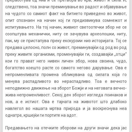
преработува од нив и се претвора во крв, живот и сила. И,
следствено, тоа значи преминување во радост и објавување
на чудото со самиот факт на битието приведено во живот,
опит спознаен на начин кој ги предизвикува сомнежот и
испитувањето. На тој начин, живиот светоотечки збор не се
соопштува механички, ниту се зачувува археолошки, ниту,
пак, му се пристапува преку екскурзии низ историјата. Тој се
предава целосно, полн со живот, преминувајќи од род во род
преку живите организми, променувајќи ги, создавајќи „отци“
кои го прават него нивен личен збор, нова своина, чудо,
богатство коешто расте со самото негово дарување. Ова е
непроменливата промена обликувана од силата која го
менува распадливото во нераспадливо. Тоа е вечното
неподвижно движење на зборот Божји и на неговата вечно-
жива непроменливост. Секој ден зборот изгледа поинаков и
нов, а е истиот. Ова е тајната на животот што длабоко
навлегол во нашата мртва природа и ја воскреснува неа
однатре, кршејќи ги портите на адот.
Предавањето на отечките зборови на други значи дека јас