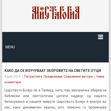
MENU
КАКО ДА СЕ ИЗУЧУВААТ ЗБОРОВИТЕ НА СВЕТИТЕ ОТЦИ
8 јуни 2014
|
Патристика
,
Предизвици
,
Современи автори
|
Нема
коментари
Царството Божјо не е Талмуд, ниту, пак, механичка збирка на
библиски или светоотечки цитати надвор од нашето
битисување и нашите животи. Царството Божјо е внатре во
нас, како динамичен квасец што темелно го променува